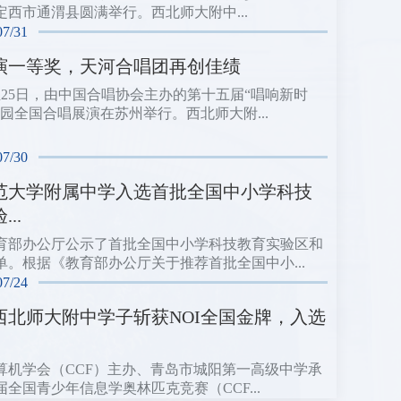
定西市通渭县圆满举行。西北师大附中...
07/31
演一等奖，天河合唱团再创佳绩
日至25日，由中国合唱协会主办的第十五届“唱响新时
校园全国合唱展演在苏州举行。西北师大附...
07/30
范大学附属中学入选首批全国中小学科技
..
育部办公厅公示了首批全国中小学科技教育实验区和
单。根据《教育部办公厅关于推荐首批全国中小...
07/24
西北师大附中学子斩获NOI全国金牌，入选
算机学会（CCF）主办、青岛市城阳第一高级中学承
届全国青少年信息学奥林匹克竞赛（CCF...