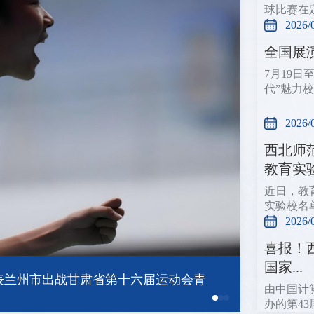
球比赛在
2026/
全国展
7月19
代”魅力
2026/
西北师
教育实验.
近日，教
实验校名
2026/
喜报！
国家...
由中国计
办的第43