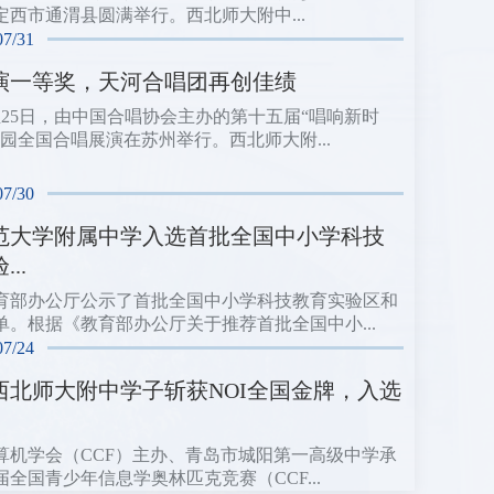
定西市通渭县圆满举行。西北师大附中...
07/31
演一等奖，天河合唱团再创佳绩
日至25日，由中国合唱协会主办的第十五届“唱响新时
校园全国合唱展演在苏州举行。西北师大附...
07/30
范大学附属中学入选首批全国中小学科技
..
育部办公厅公示了首批全国中小学科技教育实验区和
单。根据《教育部办公厅关于推荐首批全国中小...
07/24
西北师大附中学子斩获NOI全国金牌，入选
算机学会（CCF）主办、青岛市城阳第一高级中学承
届全国青少年信息学奥林匹克竞赛（CCF...