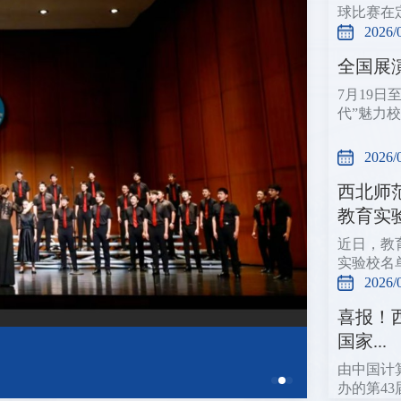
球比赛在
2026/
全国展
7月19
代”魅力
2026/
西北师
教育实验.
近日，教
实验校名
2026/
喜报！
国家...
由中国计
办的第43