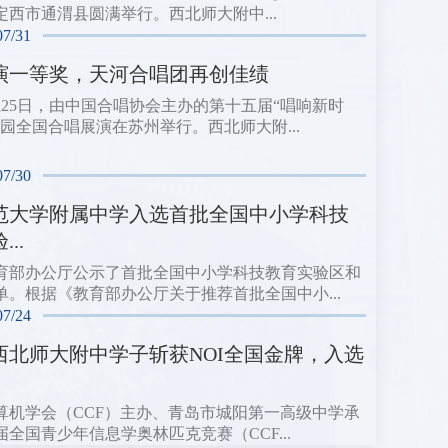
定西市通渭县圆满举行。西北师大附中...
07/31
演一等奖，天河合唱团再创佳绩
日至25日，由中国合唱协会主办的第十五届“唱响新时
校园全国合唱展演在苏州举行。西北师大附...
07/30
范大学附属中学入选首批全国中小学科技
..
育部办公厅公示了首批全国中小学科技教育实验区和
单。根据《教育部办公厅关于推荐首批全国中小...
07/24
西北师大附中学子斩获NOI全国金牌，入选
算机学会（CCF）主办、青岛市城阳第一高级中学承
届全国青少年信息学奥林匹克竞赛（CCF...