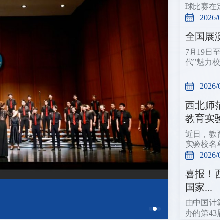
球比赛在
2026/
全国展
7月19
代”魅力
2026/
西北师
教育实验.
近日，教
实验校名
2026/
喜报！
国家...
由中国计
办的第43