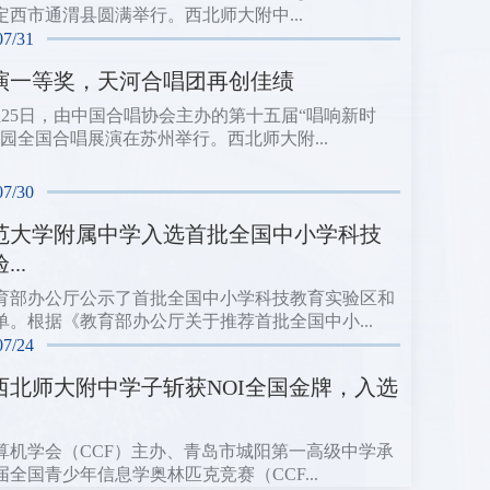
定西市通渭县圆满举行。西北师大附中...
07/31
演一等奖，天河合唱团再创佳绩
日至25日，由中国合唱协会主办的第十五届“唱响新时
校园全国合唱展演在苏州举行。西北师大附...
07/30
范大学附属中学入选首批全国中小学科技
..
育部办公厅公示了首批全国中小学科技教育实验区和
单。根据《教育部办公厅关于推荐首批全国中小...
07/24
西北师大附中学子斩获NOI全国金牌，入选
算机学会（CCF）主办、青岛市城阳第一高级中学承
届全国青少年信息学奥林匹克竞赛（CCF...