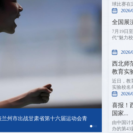
球比赛在
2026/
全国展
7月19
代”魅力
2026/
西北师
教育实验.
近日，教
实验校名
2026/
喜报！
国家...
由中国计
办的第43