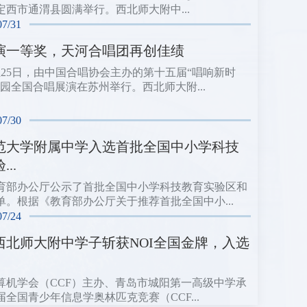
定西市通渭县圆满举行。西北师大附中...
07/31
演一等奖，天河合唱团再创佳绩
日至25日，由中国合唱协会主办的第十五届“唱响新时
校园全国合唱展演在苏州举行。西北师大附...
07/30
范大学附属中学入选首批全国中小学科技
..
育部办公厅公示了首批全国中小学科技教育实验区和
单。根据《教育部办公厅关于推荐首批全国中小...
07/24
西北师大附中学子斩获NOI全国金牌，入选
算机学会（CCF）主办、青岛市城阳第一高级中学承
届全国青少年信息学奥林匹克竞赛（CCF...