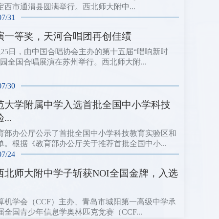
定西市通渭县圆满举行。西北师大附中...
07/31
演一等奖，天河合唱团再创佳绩
日至25日，由中国合唱协会主办的第十五届“唱响新时
校园全国合唱展演在苏州举行。西北师大附...
07/30
范大学附属中学入选首批全国中小学科技
..
育部办公厅公示了首批全国中小学科技教育实验区和
单。根据《教育部办公厅关于推荐首批全国中小...
07/24
西北师大附中学子斩获NOI全国金牌，入选
算机学会（CCF）主办、青岛市城阳第一高级中学承
届全国青少年信息学奥林匹克竞赛（CCF...