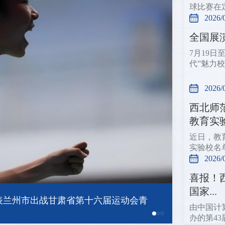
球比赛在
2026/
全国展
7月19
代”魅力
2026/
西北师
教育实验.
近日，教
实验校名
2026/
喜报！
国家...
由中国计
办的第43