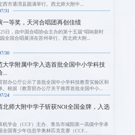
定西市通渭县圆满举行。西北师大附中...
07/31
演一等奖，天河合唱团再创佳绩
日至25日，由中国合唱协会主办的第十五届“唱响新时
校园全国合唱展演在苏州举行。西北师大附...
07/30
范大学附属中学入选首批全国中小学科技
..
育部办公厅公示了首批全国中小学科技教育实验区和
单。根据《教育部办公厅关于推荐首批全国中小...
07/24
西北师大附中学子斩获NOI全国金牌，入选
算机学会（CCF）主办、青岛市城阳第一高级中学承
届全国青少年信息学奥林匹克竞赛（CCF...