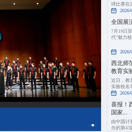
球比赛在
2026/
全国展
7月19
代”魅力
2026/
西北师
教育实验.
近日，教
实验校名
2026/
喜报！
国家...
由中国计
办的第43