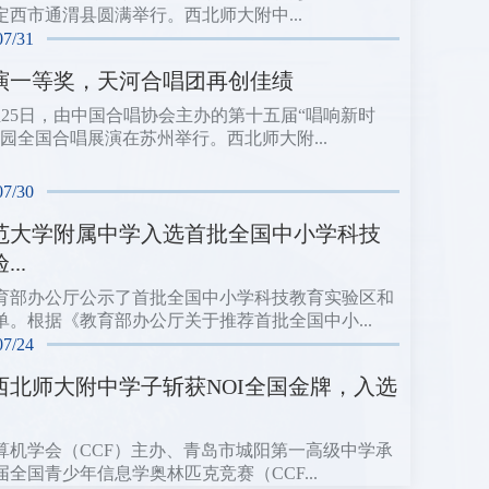
定西市通渭县圆满举行。西北师大附中...
07/31
演一等奖，天河合唱团再创佳绩
日至25日，由中国合唱协会主办的第十五届“唱响新时
校园全国合唱展演在苏州举行。西北师大附...
07/30
范大学附属中学入选首批全国中小学科技
..
育部办公厅公示了首批全国中小学科技教育实验区和
单。根据《教育部办公厅关于推荐首批全国中小...
07/24
西北师大附中学子斩获NOI全国金牌，入选
算机学会（CCF）主办、青岛市城阳第一高级中学承
届全国青少年信息学奥林匹克竞赛（CCF...